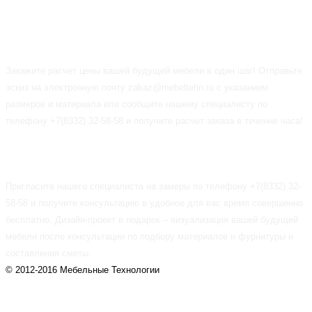
ПРЕДЗАКАЗ
Закажите расчет цены вашей будущей мебели в один шаг! Отправьте
эскиз на электронную почту zakaz@mebeltehn.ru с указанием
размеров и материала или сообщите нашему специалисту по
телефону +7(8332) 32-58-58 и получите расчет заказа в течение часа!
БЕСПЛАТНЫЕ СЕРВИСЫ
Пригласите нашего специалиста на замеры по телефону +7(8332) 32-
58-58 и получите консультацию в удобное для вас время совершенно
бесплатно. Дизайн-проект в подарок – визуализация вашей будущей
мебели после консультации по подбору материалов и фурнитуры и
составления сметы.
© 2012-2016 Мебельные Технологии