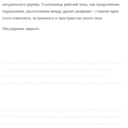
натурального дерева. Столешница рабочей зоны, как продолжение
подоконника, расположена между двумя шкафами – главная идея
этого комплекта, встроенного в пространство около окна.
Обсуждение закрыто.
ПРЕДЗАКАЗ
Закажите расчет цены вашей будущей мебели в один шаг! Отправьте
эскиз на электронную почту zakaz@mebeltehn.ru с указанием
размеров и материала или сообщите нашему специалисту по
телефону +7(8332) 32-58-58 и получите расчет заказа в течение часа!
БЕСПЛАТНЫЕ СЕРВИСЫ
Пригласите нашего специалиста на замеры по телефону +7(8332) 32-
58-58 и получите консультацию в удобное для вас время совершенно
бесплатно. Дизайн-проект в подарок – визуализация вашей будущей