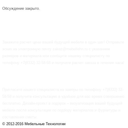
Обсуждение закрыто.
ПРЕДЗАКАЗ
Закажите расчет цены вашей будущей мебели в один шаг! Отправьте
эскиз на электронную почту zakaz@mebeltehn.ru с указанием
размеров и материала или сообщите нашему специалисту по
телефону +7(8332) 32-58-58 и получите расчет заказа в течение часа!
БЕСПЛАТНЫЕ СЕРВИСЫ
Пригласите нашего специалиста на замеры по телефону +7(8332) 32-
58-58 и получите консультацию в удобное для вас время совершенно
бесплатно. Дизайн-проект в подарок – визуализация вашей будущей
мебели после консультации по подбору материалов и фурнитуры и
составления сметы.
© 2012-2016 Мебельные Технологии