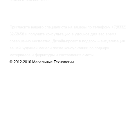
БЕСПЛАТНЫЕ СЕРВИСЫ
Пригласите нашего специалиста на замеры по телефону +7(8332)
32-58-58 и получите консультацию в удобное для вас время
совершенно бесплатно. Дизайн-проект в подарок – визуализация
вашей будущей мебели после консультации по подбору
материалов и фурнитуры и составления сметы.
© 2012-2016 Мебельные Технологии