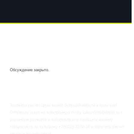
Обсуждение закрыто.
ПРЕДЗАКАЗ
Закажите расчет цены вашей будущей мебели в один шаг!
Отправьте эскиз на электронную почту zakaz@mebeltehn.ru с
указанием размеров и материала или сообщите нашему
специалисту по телефону +7(8332) 32-58-58 и получите расчет
заказа в течение часа!